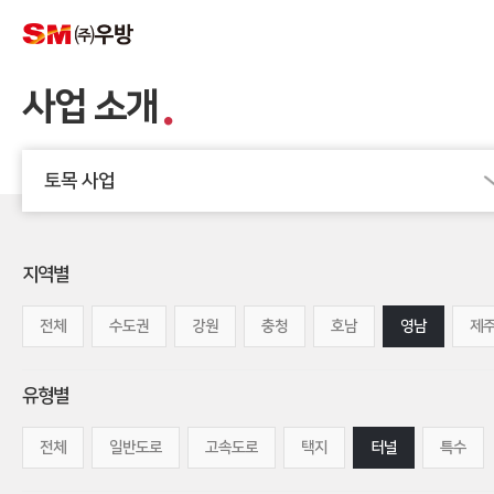
사업 소개
토목 사업
지역별
전체
수도권
강원
충청
호남
영남
제
유형별
전체
일반도로
고속도로
택지
터널
특수