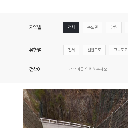
지역별
전체
수도권
강원
유형별
전체
일반도로
고속도로
검색어