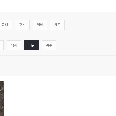
충청
호남
영남
제주
택지
터널
특수