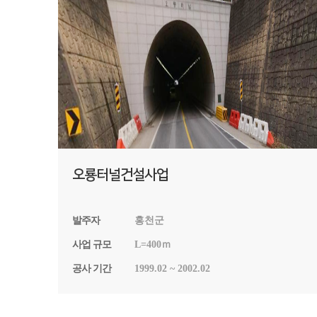
오룡터널건설사업
발주자
홍천군
사업 규모
L=400ｍ
공사 기간
1999.02 ~ 2002.02