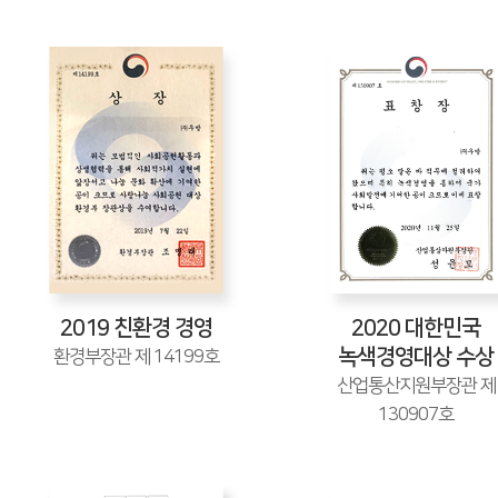
2019
친환경 경영
2020
대한민국
녹색경영대상 수상
환경부장관 제 14199호
산업통산지원부장관 제
130907호