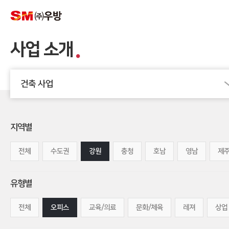
사업 소개
건축 사업
지역별
전체
수도권
강원
충청
호남
영남
제
유형별
전체
오피스
교육/의료
문화/체육
레져
상업