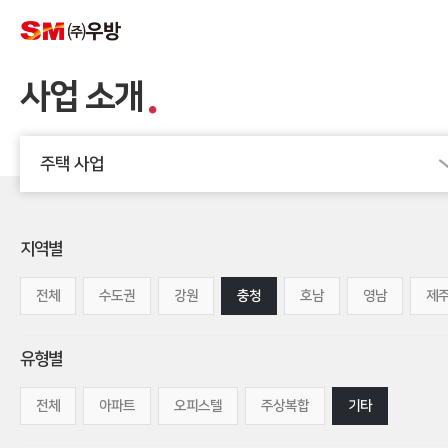
사업 소개
주택 사업
지역별
전체
수도권
강원
충청
호남
영남
제
유형별
전체
아파트
오피스텔
주상복합
기타