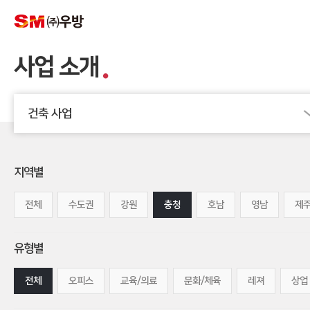
사업 소개
건축 사업
지역별
전체
수도권
강원
충청
호남
영남
제
유형별
전체
오피스
교육/의료
문화/체육
레져
상업