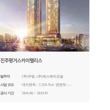
진주평거스카이팰리스
발주자
(주)우방, (주)에스제이건설
사업 규모
대지면적 : 7,359.76㎡ 연면적 :
67,651.905㎡ 건축면적 : 5,049.993㎡
공사 기간
2016.06 ~ 2019.07
용적률 : 665.64% 건폐율 : 68.62% 지하
3층 ~ 지상 35층 1개동 339세대
주차444대