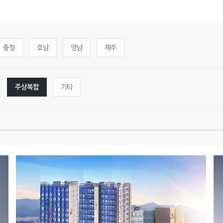
충청
호남
영남
제주
주상복합
기타