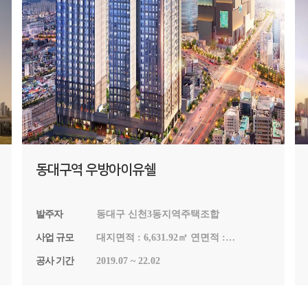
동대구역 우방아이유쉘
발주자
동대구 신천3동지역주택조합
사업 규모
대지면적 : 6,631.92㎡ 연면적 :
74,704.3064㎡ 건축면적 : 5,000.3962㎡
공사 기간
2019.07 ~ 22.02
지하 5층 ~ 지상 24층(아파트 4개동,
오피스텔 1개동) 아파트 322세대
오피스텔 253실