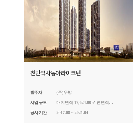
천안역사동아라이크텐
발주자
(주)우방
사업 규모
대지면적 17,624.00㎡ 연면적
185,078,4549㎡ 건축면적 8,059.6157㎡
공사 기간
2017.08 ~ 2021.04
용적률 730.40% 건폐율 45.73% 지상
48층 4개동 992세대 주차1193대